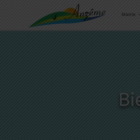
Mairie
Bi