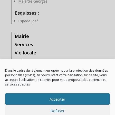
Malartre Georges
Esquisses :
Espada José
Mairie
Services
Vie locale
Enfance & Jeunesse
Tourisme & Loisirs
Dans le cadre du règlement européen pour la protection des données
personnelles (RGPD), en poursuivant votre navigation sur ce site, vous
Vie Associative
acceptez l'utilisation de cookies pour vous proposer des contenus et
services adaptés.
—-
Mentions Légales
Accepter
Gestion des données personnelles
Refuser