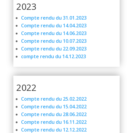
2023
Compte rendu du 31.01.2023
Compte rendu du 14.04.2023
Compte rendu du 14.06.2023
Compte rendu du 10.07.2023
Compte rendu du 22.09.2023
compte rendu du 14.12.2023
2022
Compte rendu du 25.02.2022
Compte rendu du 15.04.2022
Compte rendu du 28.06.2022
Compte rendu du 16.11.2022
Compte rendu du 12.12.2022