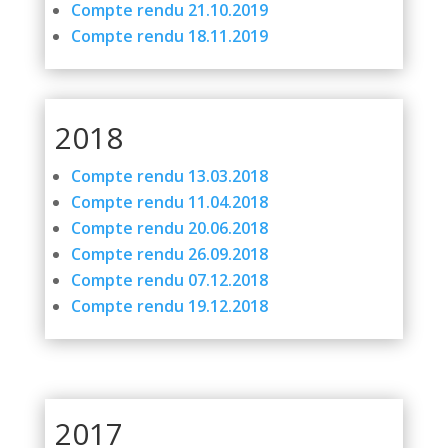
Compte rendu 21.10.2019
Compte rendu 18.11.2019
2018
Compte rendu 13.03.2018
Compte rendu 11.04.2018
Compte rendu 20.06.2018
Compte rendu 26.09.2018
Compte rendu 07.12.2018
Compte rendu 19.12.2018
2017