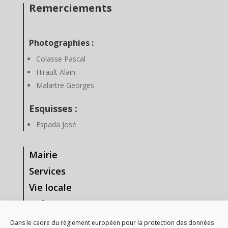
Remerciements
Photographies :
Colasse Pascal
Hirault Alain
Malartre Georges
Esquisses :
Espada José
Mairie
Services
Vie locale
Enfance & Jeunesse
Tourisme & Loisirs
Dans le cadre du règlement européen pour la protection des données