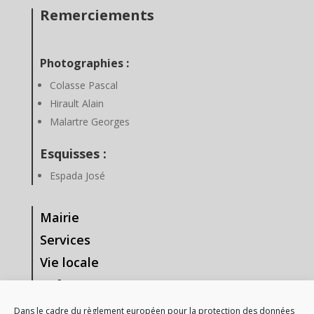
Remerciements
Photographies :
Colasse Pascal
Hirault Alain
Malartre Georges
Esquisses :
Espada José
Mairie
Services
Vie locale
Enfance & Jeunesse
Tourisme & Loisirs
Dans le cadre du règlement européen pour la protection des données