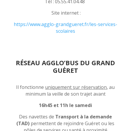
Tél : 05.55.41.04.48
Site internet :
https://www.agglo-grandgueret.fr/les-services-
scolaires
RÉSEAU AGGLO’BUS DU GRAND
GUĖRET
Il fonctionne
uniquement sur réservation
, au
minimum la veille de son trajet avant
16h45 et 11h le samedi
Des navettes de
Transport à la demande
(TAD)
permettent de rejoindre Guéret ou les
pôles de services ou santé à proximité