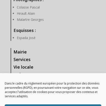
Colasse Pascal
Hirault Alain
Malartre Georges
Esquisses :
Espada José
Mairie
Services
Vie locale
Enfance & Jeunesse
Tourisme & Loisirs
Dans le cadre du règlement européen pour la protection des données
personnelles (RGPD), en poursuivant votre navigation sur ce site, vous
Vie Associative
acceptez l'utilisation de cookies pour vous proposer des contenus et
services adaptés.
—-
Mentions Légales