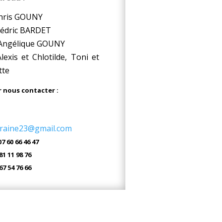
Chris GOUNY
 Cédric BARDET
: Angélique GOUNY
exis et Chlotilde, Toni et
tte
 nous contacter :
graine23@gmail.com
7 60 66 46 47
 98 76
 76 66