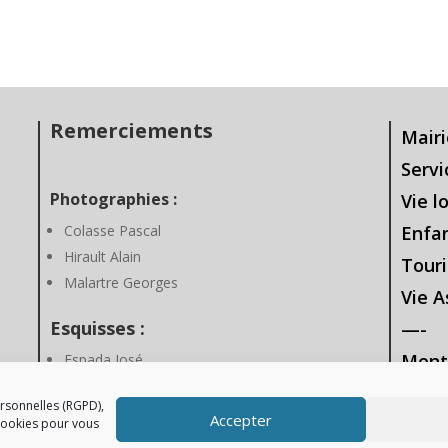
Remerciements
Mairi
Servi
Photographies :
Vie l
Colasse Pascal
Enfa
Hirault Alain
Touri
Malartre Georges
Vie A
Esquisses :
—-
Ment
Espada José
Gesti
rsonnelles (RGPD),
Accepter
 cookies pour vous