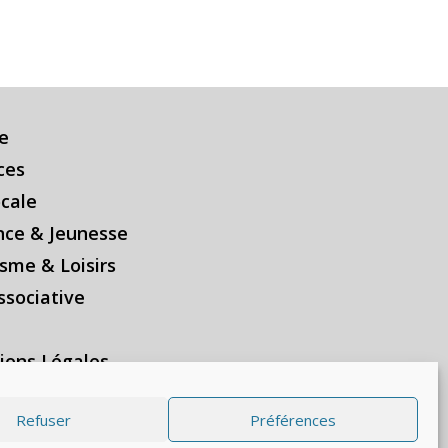
e
ces
ocale
nce & Jeunesse
sme & Loisirs
ssociative
ions Légales
on des données personnelles
Refuser
Préférences