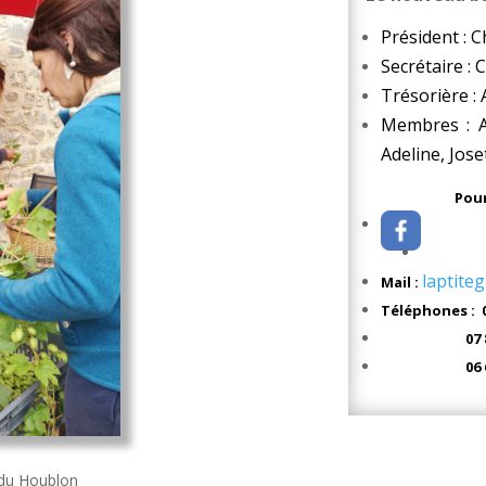
Président : 
Secrétaire :
Trésorière 
Membres : Al
Adeline, Jose
Pour
laptite
Mail :
Téléphones : 0
07 81 11
06 67 54
 du Houblon