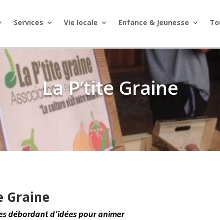
Services
Vie locale
Enfance & Jeunesse
To
La P’tite Graine
te Graine
ires débordant d’idées pour animer