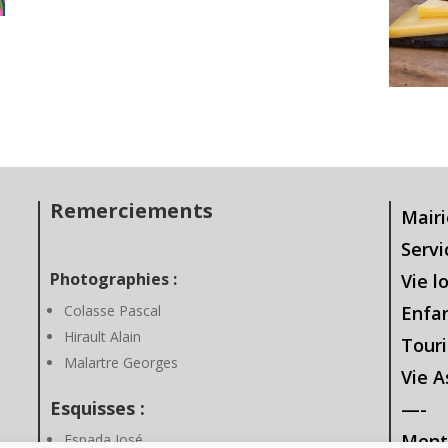
Remerciements
Mairi
Servi
Photographies :
Vie l
Colasse Pascal
Enfa
Hirault Alain
Touri
Malartre Georges
Vie A
Esquisses :
—-
Ment
Espada José