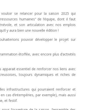
 vouloir se relancer pour la saison 2025 qui
“ressources humaines” de l’équipe, dont il faut
bénévole, et son articulation avec nos emplois
qu’
il y aura bien une nouvelle édition !
ouhaiterions pouvoir
développer le projet sur
mmation étoffée, avec encore plus d’activités
us apparait essentiel de renforcer nos liens avec
 creusoises, toujours dynamiques et riches de
es infrastructures qui pourraient renforcer et
abri en cas d’intempéries, par exemple), mais aussi
, et festif.
 pour l’ouverture de la saison, l’ensemble des