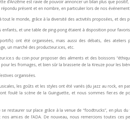
uette d’Anzême est ravie de pouvoir annoncer
un bilan plus que positif
,
 a répondu présent et en nombre, en particulier lors de nos événement
 tout le monde, grâce à la diversité des activités proposées, et des pr
s enfants, et une table de ping-pong étaient à disposition pour favorise
rtifs) ont été organisées, mais aussi des débats, des ateliers pa
llage, un marché des producteur.ices, etc.
eur.ice.s du coin pour proposer des aliments et des boissons “éthiqu
 pour les fromages, et bien sûr la brasserie de la Kreuze pour les bièr
estives organisées.
icales, les goûts et les styles ont été variés (du jazz au rock, en pas
i ont foulé la scène de la Guinguette, et nous sommes fier.es de p
e se restaurer sur place grâce à la venue de “foodtrucks”
, en plus du 
ec nos ami.es de l’ADA. De nouveau, nous remercions toutes ces per