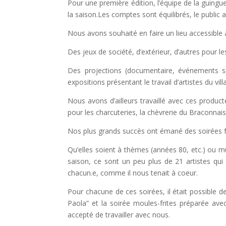
Pour une première édition, l’équipe de la guing
la saison.
Les comptes sont équilibrés,
le public
Nous avons souhaité en faire un lieu accessible à
Des jeux de société, d’extérieur, d’autres pour le
Des projections (documentaire, événements spo
expositions présentant le travail d’artistes du vi
Nous avons d’ailleurs travaillé avec ces product
pour les charcuteries, la chèvrerie du Braconnais
Nos plus grands succès ont émané des soirées f
Qu’elles soient à thèmes (années 80, etc.) ou mus
saison, ce sont un peu plus de 21 artistes qu
chacun.e, comme il nous tenait à coeur.
P
our chacune de ces soirées, il était possible d
Paola” et la soirée moules-frites préparée av
accepté de travailler avec nous.