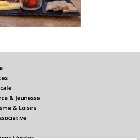
e
ces
ocale
nce & Jeunesse
sme & Loisirs
ssociative
ions Légales