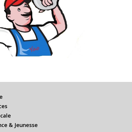
e
ces
ocale
nce & Jeunesse