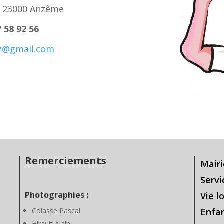
e 23000 Anzême
7 58 92 56
z@gmail.com
Remerciements
Mairi
Servi
Photographies :
Vie l
Colasse Pascal
Enfa
Hirault Alain