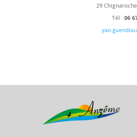
29 Chignaroch
Tél :
06 6
yao.guendou