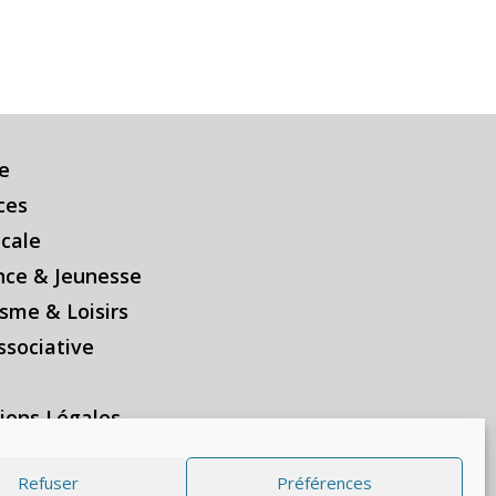
e
ces
ocale
nce & Jeunesse
sme & Loisirs
ssociative
ions Légales
on des données personnelles
Refuser
Préférences