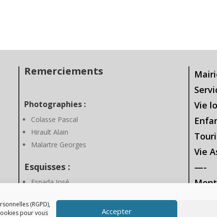
Remerciements
Mairi
Servi
Photographies :
Vie l
Colasse Pascal
Enfa
Hirault Alain
Touri
Malartre Georges
Vie A
Esquisses :
—-
Ment
Espada José
Gesti
rsonnelles (RGPD),
Accepter
 cookies pour vous