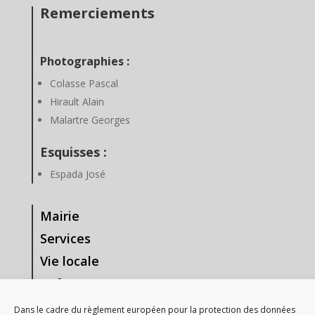
Remerciements
Photographies :
Colasse Pascal
Hirault Alain
Malartre Georges
Esquisses :
Espada José
Mairie
Services
Vie locale
Enfance & Jeunesse
Tourisme & Loisirs
Dans le cadre du règlement européen pour la protection des données