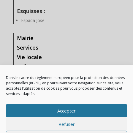
Esquisses :
Espada José
Mairie
Services
Vie locale
Enfance & Jeunesse
Tourisme & Loisirs
Dans le cadre du règlement européen pour la protection des données
personnelles (RGPD), en poursuivant votre navigation sur ce site, vous
Vie Associative
acceptez l'utilisation de cookies pour vous proposer des contenus et
services adaptés.
—-
Mentions Légales
Accepter
Gestion des données personnelles
Refuser