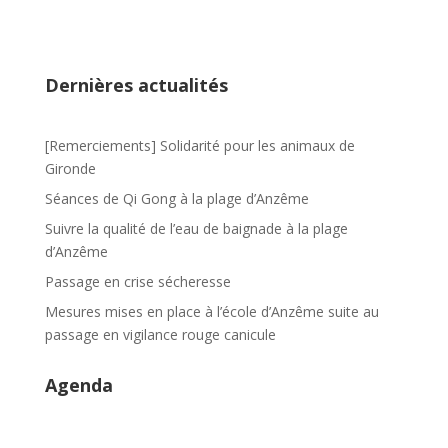
e
b
o
Dernières actualités
o
k
[Remerciements] Solidarité pour les animaux de
Gironde
Séances de Qi Gong à la plage d’Anzême
Suivre la qualité de l’eau de baignade à la plage
d’Anzême
Passage en crise sécheresse
Mesures mises en place à l’école d’Anzême suite au
passage en vigilance rouge canicule
Agenda