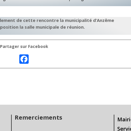
ement de cette rencontre la municipalité d’Anzême
position la salle municipale de réunion.
Partager sur Facebook
F
ac
e
b
o
o
k
Remerciements
Mairi
Servi