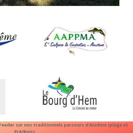
eeder sur nos traditionnels parcours d’Anzême (plage et
Pré/Bois)