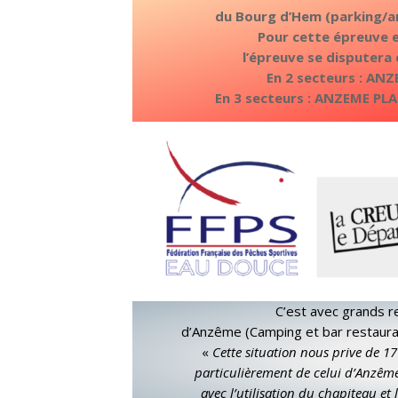
du Bourg d’Hem (parking/am
Pour cette épreuve e
l’épreuve se disputera 
En 2 secteurs : AN
En 3 secteurs : ANZEME PL
C’est avec grands r
d’Anzême (Camping et bar restaurant
«
Cette situation nous prive de 1
particulièrement de celui d’Anzême
avec l’utilisation du chapiteau et