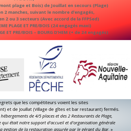
ont plage et Bois) de Jouillat en secours (Plage)
n 2 manches, suivant le nombre d’engagés,
en 2 ou 3 secteurs (Avec accord de la FFPSed)
ZEME PLAGE ET PRE/BOIS (24 engagés maxi)
AGE ET PRE/BOIS – BOURG D’HEM (+ de 24 engagés)
egrets que les compétiteurs voient les sites
) et de Jouillat (Village de gîtes et bar restaurant) fermés.
7 hébergements de 4/5 places et des 2 Restaurants de Plage,
 qui était notre support d’accueil et d’organisation générale
 la gestion de la restauration assurée par le gérant du Bar
. »