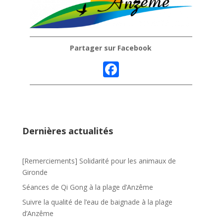
Partager sur Facebook
F
ac
e
b
o
Dernières actualités
o
k
[Remerciements] Solidarité pour les animaux de
Gironde
Séances de Qi Gong à la plage d’Anzême
Suivre la qualité de l’eau de baignade à la plage
d’Anzême