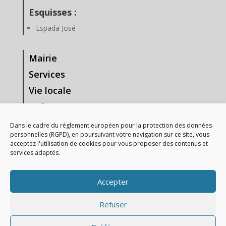
Esquisses :
Espada José
Mairie
Services
Vie locale
Enfance & Jeunesse
Tourisme & Loisirs
Dans le cadre du règlement européen pour la protection des données
personnelles (RGPD), en poursuivant votre navigation sur ce site, vous
Vie Associative
acceptez l'utilisation de cookies pour vous proposer des contenus et
services adaptés.
—-
Mentions Légales
Accepter
Gestion des données personnelles
Refuser