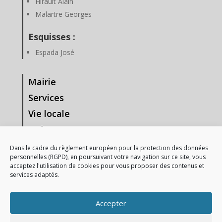
Hirault Alain
Malartre Georges
Esquisses :
Espada José
Mairie
Services
Vie locale
Enfance & Jeunesse
Tourisme & Loisirs
Dans le cadre du règlement européen pour la protection des données
personnelles (RGPD), en poursuivant votre navigation sur ce site, vous
Vie Associative
acceptez l'utilisation de cookies pour vous proposer des contenus et
services adaptés.
—-
Mentions Légales
Accepter
Gestion des données personnelles