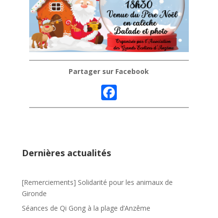
Partager sur Facebook
F
ac
e
b
o
Dernières actualités
o
k
[Remerciements] Solidarité pour les animaux de
Gironde
Séances de Qi Gong à la plage d’Anzême