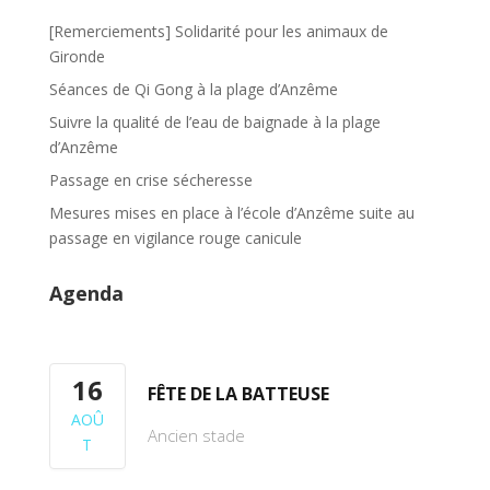
o
k
[Remerciements] Solidarité pour les animaux de
Gironde
Séances de Qi Gong à la plage d’Anzême
Suivre la qualité de l’eau de baignade à la plage
d’Anzême
Passage en crise sécheresse
Mesures mises en place à l’école d’Anzême suite au
passage en vigilance rouge canicule
Agenda
16
FÊTE DE LA BATTEUSE
AOÛ
Ancien stade
T