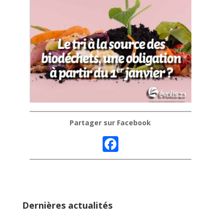
Partager sur Facebook
F
ac
e
b
o
Dernières actualités