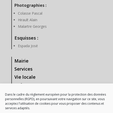
Photographies :
Colasse Pascal
Hirault Alain
Malartre Georges
Esquisses :
Espada José
Mairie
Services
Vie locale
Enfance & Jeunesse
Tourisme & Loisirs
Dans le cadre du règlement européen pour la protection des données
personnelles (RGPD), en poursuivant votre navigation sur ce site, vous
Vie Associative
acceptez l'utilisation de cookies pour vous proposer des contenus et
services adaptés.
—-