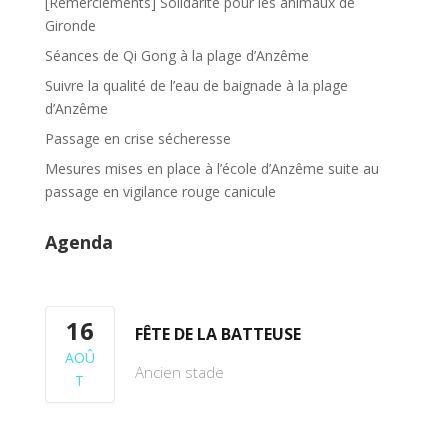
k
[Remerciements] Solidarité pour les animaux de
Gironde
Séances de Qi Gong à la plage d’Anzême
Suivre la qualité de l’eau de baignade à la plage
d’Anzême
Passage en crise sécheresse
Mesures mises en place à l’école d’Anzême suite au
passage en vigilance rouge canicule
Agenda
16
FÊTE DE LA BATTEUSE
AOÛ
Ancien stade
T