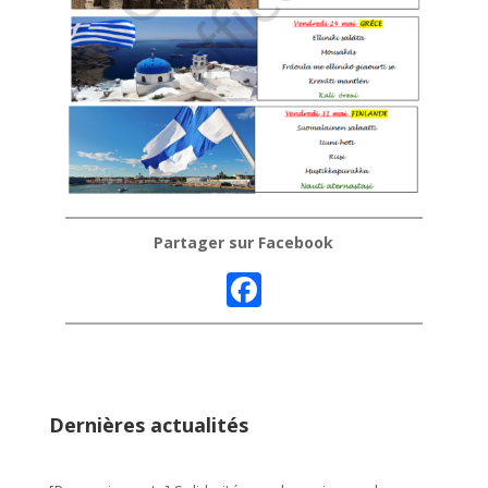
Partager sur Facebook
F
ac
e
b
o
Dernières actualités
o