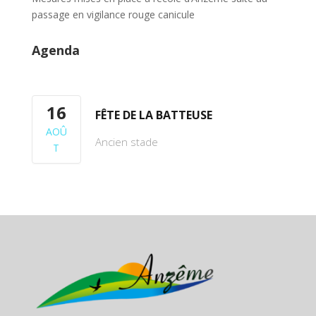
passage en vigilance rouge canicule
Agenda
16
FÊTE DE LA BATTEUSE
AOÛ
Ancien stade
T