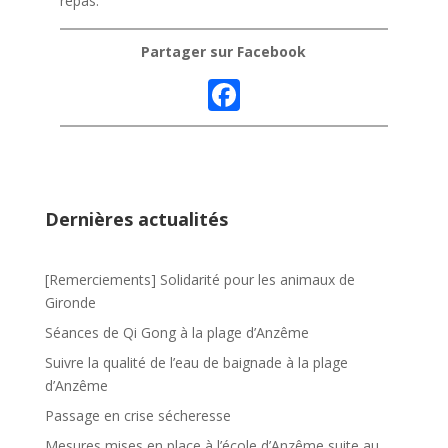
repas.
Partager sur Facebook
F
ac
e
b
o
Dernières actualités
o
k
[Remerciements] Solidarité pour les animaux de
Gironde
Séances de Qi Gong à la plage d’Anzême
Suivre la qualité de l’eau de baignade à la plage
d’Anzême
Passage en crise sécheresse
Mesures mises en place à l’école d’Anzême suite au