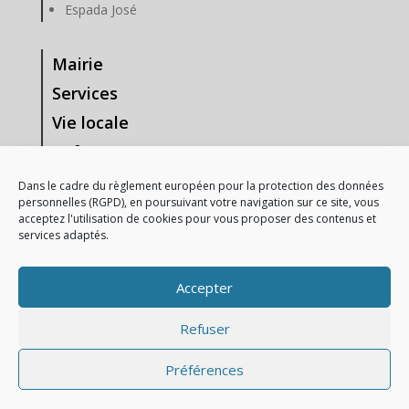
Espada José
Mairie
Services
Vie locale
Enfance & Jeunesse
Tourisme & Loisirs
Dans le cadre du règlement européen pour la protection des données
personnelles (RGPD), en poursuivant votre navigation sur ce site, vous
Vie Associative
acceptez l'utilisation de cookies pour vous proposer des contenus et
services adaptés.
—-
Mentions Légales
Accepter
Gestion des données personnelles
Refuser
Préférences
2021 – Mairie d’Anzeme | Réalisation :
Cybernettic,
Stratégie Web et création de sites internet