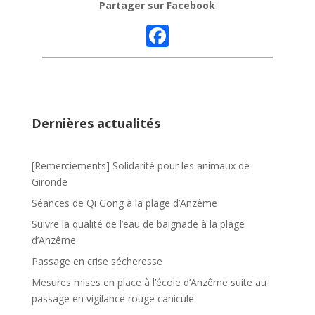
Partager sur Facebook
F
ac
e
b
o
Dernières actualités
o
k
[Remerciements] Solidarité pour les animaux de
Gironde
Séances de Qi Gong à la plage d’Anzême
Suivre la qualité de l’eau de baignade à la plage
d’Anzême
Passage en crise sécheresse
Mesures mises en place à l’école d’Anzême suite au
passage en vigilance rouge canicule