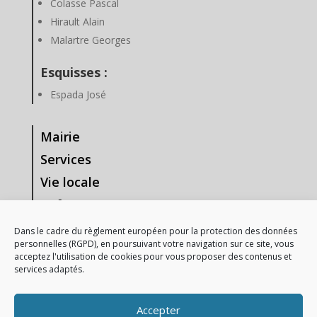
Colasse Pascal
Hirault Alain
Malartre Georges
Esquisses :
Espada José
Mairie
Services
Vie locale
Enfance & Jeunesse
Tourisme & Loisirs
Dans le cadre du règlement européen pour la protection des données
personnelles (RGPD), en poursuivant votre navigation sur ce site, vous
Vie Associative
acceptez l'utilisation de cookies pour vous proposer des contenus et
services adaptés.
—-
Mentions Légales
Accepter