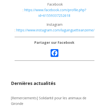
Facebook
:
https://www.facebook.com/profile.php?
id=61559337252618
Instagram
:
https://www.instagram.com/laguinguetteanzeme/
Partager sur Facebook
F
ac
e
b
o
Dernières actualités
o
k
[Remerciements] Solidarité pour les animaux de
Gironde