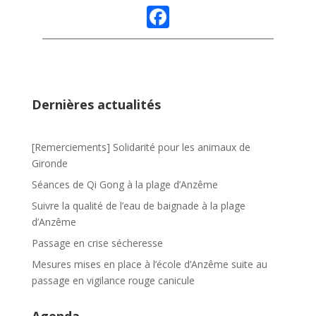
F
ac
e
b
o
Dernières actualités
o
k
[Remerciements] Solidarité pour les animaux de
Gironde
Séances de Qi Gong à la plage d’Anzême
Suivre la qualité de l’eau de baignade à la plage
d’Anzême
Passage en crise sécheresse
Mesures mises en place à l’école d’Anzême suite au
passage en vigilance rouge canicule