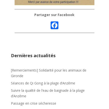
Partager sur Facebook
F
ac
e
b
o
Dernières actualités
o
k
[Remerciements] Solidarité pour les animaux de
Gironde
Séances de Qi Gong à la plage d’Anzême
Suivre la qualité de l’eau de baignade à la plage
d’Anzême
Passage en crise sécheresse