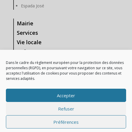
Espada José
Mairie
Services
Vie locale
Enfance & Jeunesse
Tourisme & Loisirs
Dans le cadre du règlement européen pour la protection des données
personnelles (RGPD), en poursuivant votre navigation sur ce site, vous
Vie Associative
acceptez l'utilisation de cookies pour vous proposer des contenus et
services adaptés.
—-
Mentions Légales
Accepter
Gestion des données personnelles
Refuser
Préférences
2021 – Mairie d’Anzeme | Réalisation :
Cybernettic,
Stratégie Web et création de sites internet