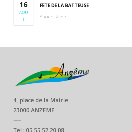
16
FÊTE DE LA BATTEUSE
AOÛ
Ancien stade
T
4, place de la Mairie
23000 ANZEME
—-
Tel : 05 55 52 20 08