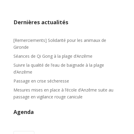
e
b
o
Dernières actualités
o
k
[Remerciements] Solidarité pour les animaux de
Gironde
Séances de Qi Gong à la plage d’Anzême
Suivre la qualité de l’eau de baignade à la plage
d’Anzême
Passage en crise sécheresse
Mesures mises en place à l’école d’Anzême suite au
passage en vigilance rouge canicule
Agenda