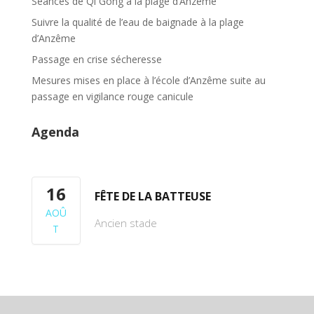
Séances de Qi Gong à la plage d’Anzême
Suivre la qualité de l’eau de baignade à la plage
d’Anzême
Passage en crise sécheresse
Mesures mises en place à l’école d’Anzême suite au
passage en vigilance rouge canicule
Agenda
16
FÊTE DE LA BATTEUSE
AOÛ
Ancien stade
T