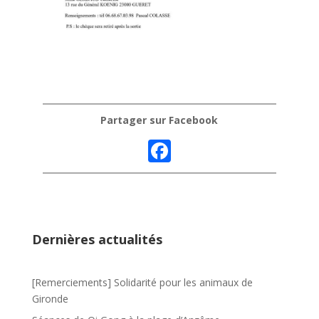
Partager sur Facebook
F
ac
e
b
o
Dernières actualités
o
k
[Remerciements] Solidarité pour les animaux de
Gironde