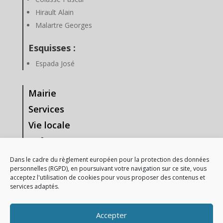
Hirault Alain
Malartre Georges
Esquisses :
Espada José
Mairie
Services
Vie locale
Enfance & Jeunesse
Tourisme & Loisirs
Dans le cadre du règlement européen pour la protection des données
personnelles (RGPD), en poursuivant votre navigation sur ce site, vous
Vie Associative
acceptez l'utilisation de cookies pour vous proposer des contenus et
services adaptés.
—-
Mentions Légales
Accepter
Gestion des données personnelles